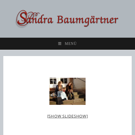
Zum
Inhalt
springen
MENÜ
[SHOW SLIDESHOW]