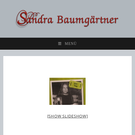
Zum
Inhalt
springen
MENÜ
[SHOW SLIDESHOW]