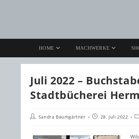
Zum
Inhalt
springen
HOME
MACHWERKE
SH
Juli 2022 – Buchsta
Stadtbücherei Herm
Beitrags-
Beitrag
Be
Sandra Baumgärtner
28. Juli 2022
Autor:
veröffentlicht:
K
Wil