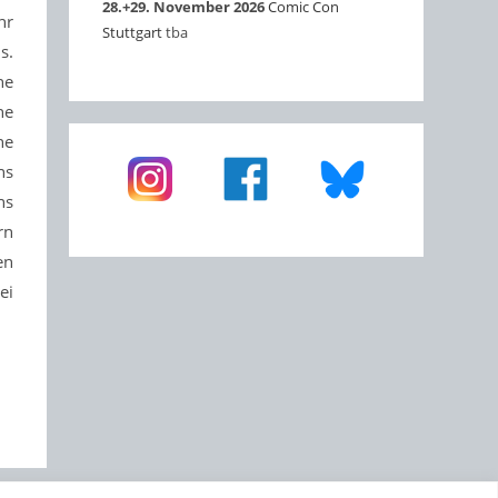
28.+29. November 2026
Comic Con
hr
Stuttgart
tba
s.
ne
ne
ne
ns
ns
rn
en
ei