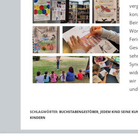
verg
konz
Bei
Wör
Fer
Ges
seh
Syn
wid
wir 
und
SCHLAGWÖRTER
:
BUCHSTABENGESTÖBER
,
JEDEM KIND SEINE KU
KINDERN