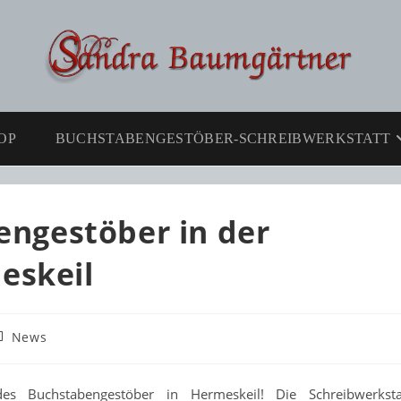
OP
BUCHSTABENGESTÖBER-SCHREIBWERKSTATT
bengestöber in der
eskeil
itrags-
News
ategorie:
des Buchstabengestöber in Hermeskeil! Die Schreibwerksta