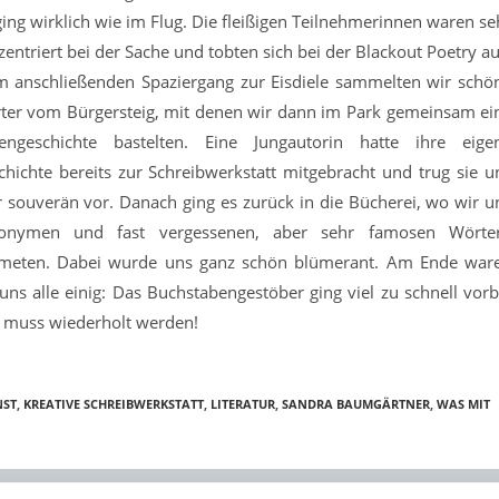
ing wirklich wie im Flug. Die fleißigen Teilnehmerinnen waren se
entriert bei der Sache und tobten sich bei der Blackout Poetry au
m anschließenden Spaziergang zur Eisdiele sammelten wir schö
ter vom Bürgersteig, mit denen wir dann im Park gemeinsam ei
iengeschichte bastelten. Eine Jungautorin hatte ihre eige
chichte bereits zur Schreibwerkstatt mitgebracht und trug sie u
r souverän vor. Danach ging es zurück in die Bücherei, wo wir u
onymen und fast vergessenen, aber sehr famosen Wörte
meten. Dabei wurde uns ganz schön blümerant. Am Ende war
uns alle einig: Das Buchstabengestöber ging viel zu schnell vorb
 muss wiederholt werden!
NST
,
KREATIVE SCHREIBWERKSTATT
,
LITERATUR
,
SANDRA BAUMGÄRTNER
,
WAS MIT