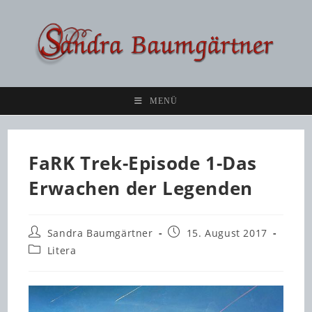
Zum
Inhalt
springen
MENÜ
FaRK Trek-Episode 1-Das
Erwachen der Legenden
Beitrags-
Beitrag
Sandra Baumgärtner
15. August 2017
Autor:
veröffentlicht:
Beitrags-
Litera
Kategorie: