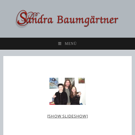
Zum
Inhalt
springen
MENÜ
[SHOW SLIDESHOW]