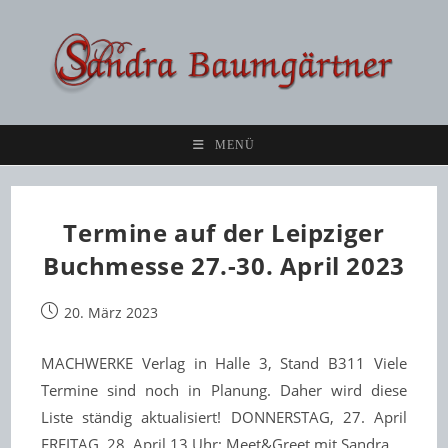
Zum
Inhalt
springen
MENÜ
Termine auf der Leipziger
Buchmesse 27.-30. April 2023
Beitrag
20. März 2023
veröffentlicht:
MACHWERKE Verlag in Halle 3, Stand B311 Viele
Termine sind noch in Planung. Daher wird diese
Liste ständig aktualisiert! DONNERSTAG, 27. April
FREITAG, 28. April 13 Uhr: Meet&Greet mit Sandra…