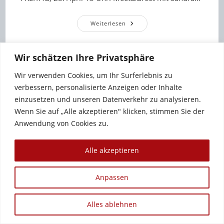
Termine
Weiterlesen
Auf
Der
Leipziger
Buchmesse
Wir schätzen Ihre Privatsphäre
27.-30.
April
2023
Wir verwenden Cookies, um Ihr Surferlebnis zu
verbessern, personalisierte Anzeigen oder Inhalte
einzusetzen und unseren Datenverkehr zu analysieren.
Wenn Sie auf „Alle akzeptieren" klicken, stimmen Sie der
Anwendung von Cookies zu.
Alle akzeptieren
Anpassen
Copyright 2012 - 2026 - Sandra Baumgärtner
Alles ablehnen