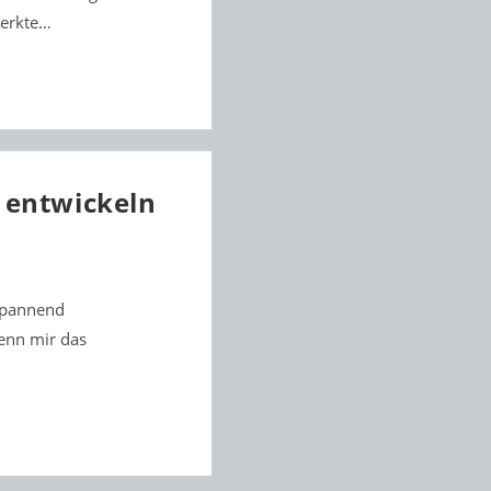
merkte…
 entwickeln
spannend
wenn mir das