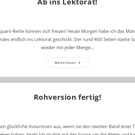
Ab ins Lektorat!
quarií-Reihe können sich freuen! Heute Morgen habe ich das Man
ndes endlich ins Lektorat geschickt. Der rund 400 Seiten starke S
wieder mit jeder Menge…
Ab
Weiterlesen
Ins
Lektorat!
Rohversion fertig!
en glückliche Autorinnen aus, wenn sie den zweiten Band einer T
ieben haben. Yeah! Ich strahle mit der Sonne um die Wette und 