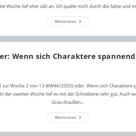
itte Woche lief eher zäh an. Ich quälte mich durch die Sätze und 
Woche
Weiterlesen
3
Oder:
Wenn
Plötzlich
Am
Strand
Eine
er: Wenn sich Charaktere spannend
Leiche
Liegt
ll zur Woche 2 von 13 (KW46/2020) oder: Wenn sich Charaktere 
In der zweiten Woche lief es mit der Schreiberei sehr gut. Auch 
Grau draußen…
Woche
Weiterlesen
2
Oder:
Wenn
Sich