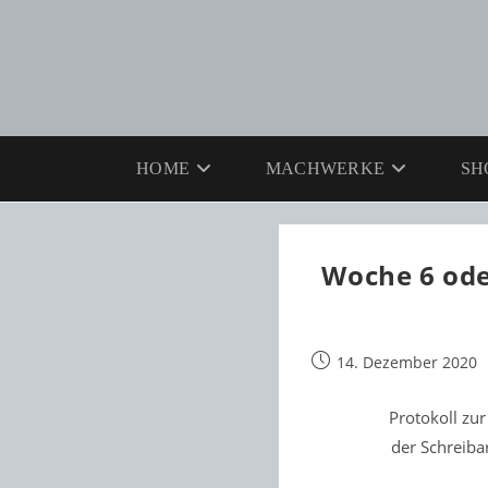
Zum
Inhalt
springen
HOME
MACHWERKE
SH
Woche 6 ode
Beitrag
14. Dezember 2020
veröffentlicht:
Protokoll zu
der Schreiba