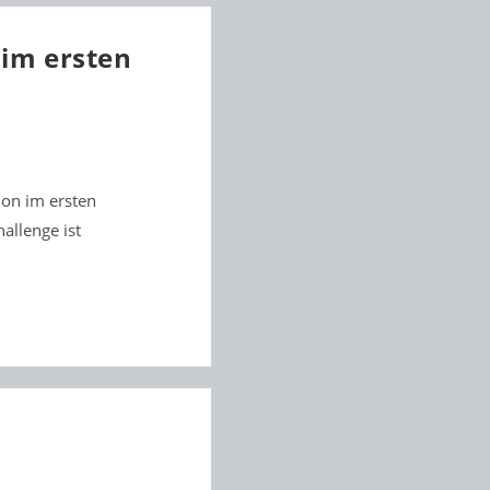
 im ersten
on im ersten
allenge ist