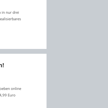
 in nur drei
ealisierbares
h!
 soeben online
 4,99 Euro