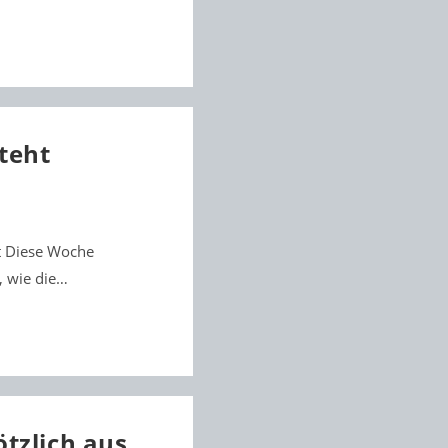
steht
ht Diese Woche
, wie die…
tzlich aus