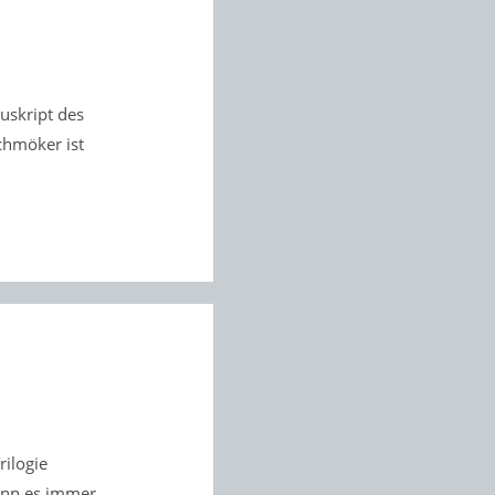
uskript des
chmöker ist
rilogie
kann es immer