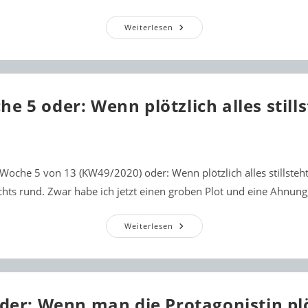
Woche
Weiterlesen
6
Oder:
Spannung,
Baby!
Dann
Klappt
Es
e 5 oder: Wenn plötzlich alles still
Auch
Mit
Der
Schreibarbeit.
 Woche 5 von 13 (KW49/2020) oder: Wenn plötzlich alles stillste
nichts rund. Zwar habe ich jetzt einen groben Plot und eine Ahnung
Woche
Weiterlesen
5
Oder:
Wenn
Plötzlich
Alles
Stillsteht
der: Wenn man die Protagonistin plö