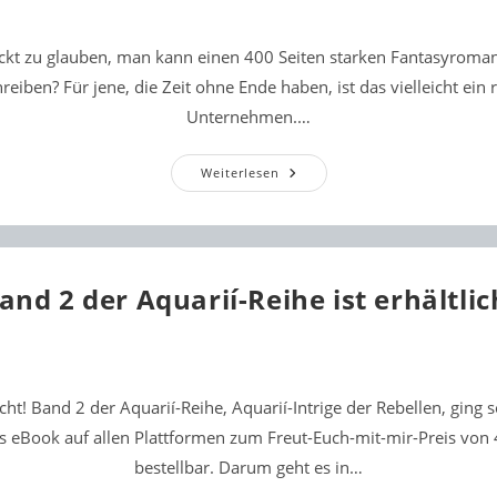
ückt zu glauben, man kann einen 400 Seiten starken Fantasyroman
eiben? Für jene, die Zeit ohne Ende haben, ist das vielleicht ein r
Unternehmen.…
Projekt
Weiterlesen
„Aquarií
3“
and 2 der Aquarií-Reihe ist erhältlic
acht! Band 2 der Aquarií-Reihe, Aquarií-Intrige der Rebellen, ging
ls eBook auf allen Plattformen zum Freut-Euch-mit-mir-Preis von
bestellbar. Darum geht es in…