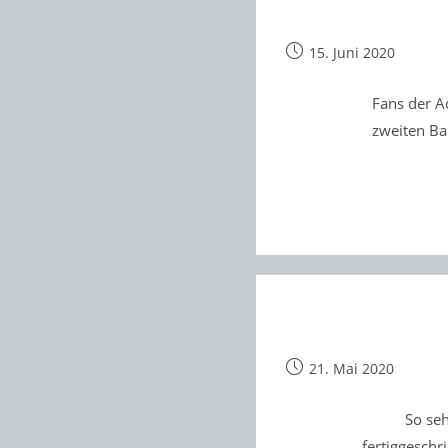
Beitrag
15. Juni 2020
veröffentlicht:
Fans der A
zweiten Ba
Beitrag
21. Mai 2020
veröffentlicht:
So seh
fertiggeschr