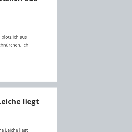
plötzlich aus
chnürchen. Ich
eiche liegt
e Leiche liegt