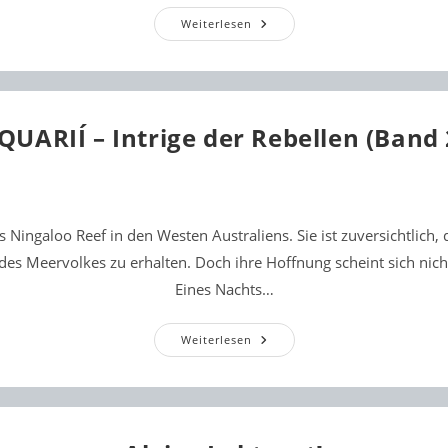
Band
Weiterlesen
2
Der
Aquarií-
Reihe
Ist
Erhältlich!
QUARIÍ – Intrige der Rebellen (Band 
ns Ningaloo Reef in den Westen Australiens. Sie ist zuversichtlich,
des Meervolkes zu erhalten. Doch ihre Hoffnung scheint sich nicht
Eines Nachts…
AQUARIÍ
Weiterlesen
–
Intrige
Der
Rebellen
(Band
2)