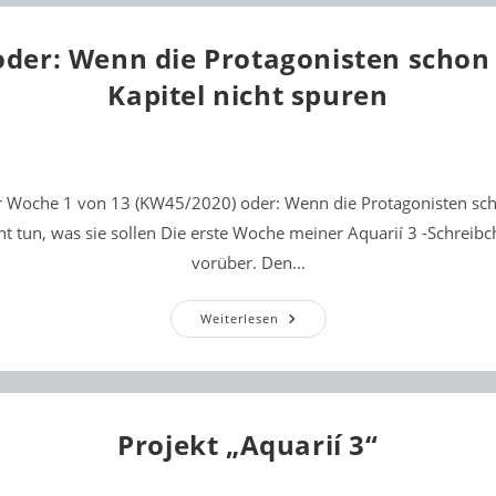
Charaktere
Spannend
Entwickeln
der: Wenn die Protagonisten schon
Kapitel nicht spuren
ur Woche 1 von 13 (KW45/2020) oder: Wenn die Protagonisten sch
cht tun, was sie sollen Die erste Woche meiner Aquarií 3 -Schreibch
vorüber. Den…
Woche
Weiterlesen
1
Oder:
Wenn
Die
Protagonisten
Schon
Im
Projekt „Aquarií 3“
Ersten
Kapitel
Nicht
Spuren