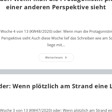
einer anderen Perspektive sieht
r Woche 4 von 13 (KW48/2020) oder: Wenn man die Protagonistin 
 Perspektive sieht Auch diese Woche lief das Schreiben wie am S
liege mit…
Woche
Weiterlesen
4
Oder:
Wenn
Man
Die
Protagonistin
Plötzlich
er: Wenn plötzlich am Strand eine L
Aus
Einer
Anderen
Perspektive
Sieht
 Woche 3 von 13 (KW47/2020) oder: Wenn plötzlich am Strand ein