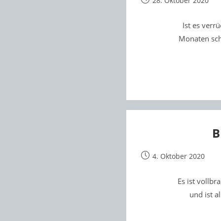
28. Oktober 2020
veröffentlicht:
Ist es verr
Monaten schr
B
Beitrag
4. Oktober 2020
veröffentlicht:
Es ist vollbr
und ist a