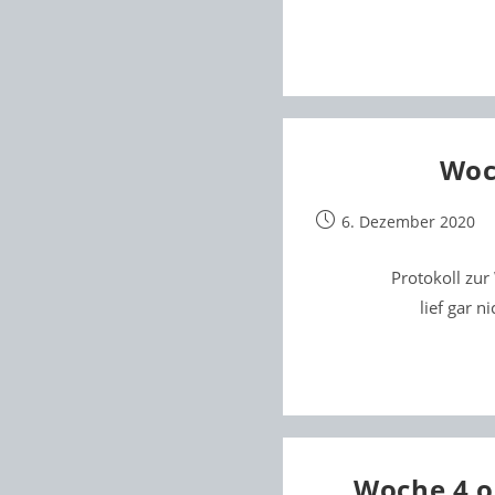
Woch
Beitrag
6. Dezember 2020
veröffentlicht:
Protokoll zur
lief gar 
Woche 4 o