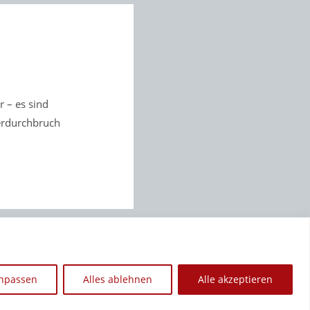
 – es sind
erdurchbruch
npassen
Alles ablehnen
Alle akzeptieren