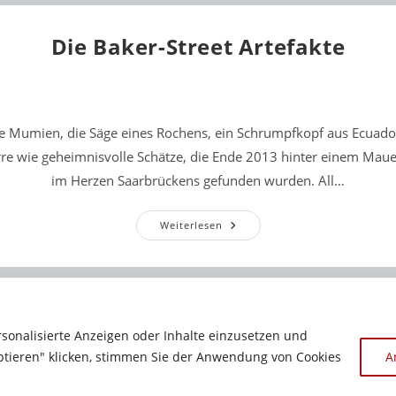
Die Baker-Street Artefakte
e Mumien, die Säge eines Rochens, ein Schrumpfkopf aus Ecuador
rre wie geheimnisvolle Schätze, die Ende 2013 hinter einem Mau
im Herzen Saarbrückens gefunden wurden. All…
Die
Weiterlesen
Baker-
Street
Artefakte
rsonalisierte Anzeigen oder Inhalte einzusetzen und
ptieren" klicken, stimmen Sie der Anwendung von Cookies
A
Copyright 2012 - 2026 - Sandra Baumgärtner