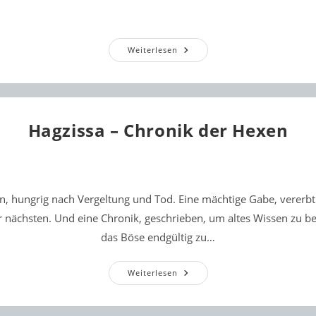
Let
Weiterlesen
It
Snow
…
Hagzissa – Chronik der Hexen
, hungrig nach Vergeltung und Tod. Eine mächtige Gabe, vererbt
r nächsten. Und eine Chronik, geschrieben, um altes Wissen zu 
das Böse endgültig zu…
Hagzissa
Weiterlesen
–
Chronik
Der
Hexen