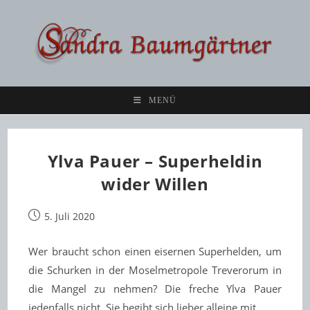
Zum
Inhalt
springen
MENÜ
Ylva Pauer – Superheldin
wider Willen
Beitrag
5. Juli 2020
veröffentlicht:
Wer braucht schon einen eisernen Superhelden, um
die Schurken in der Moselmetropole Treverorum in
die Mangel zu nehmen? Die freche Ylva Pauer
jedenfalls nicht. Sie begibt sich lieber alleine mit…