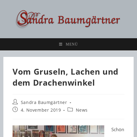
Zum
Inhalt
springen
MENÜ
Vom Gruseln, Lachen und
dem Drachenwinkel
Beitrags-
Sandra Baumgärtner
Autor:
Beitrag
Beitrags-
4. November 2019
News
veröffentlicht:
Kategorie:
Schön