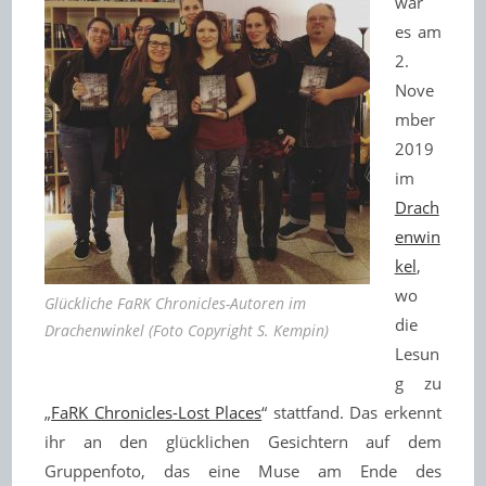
war
es am
2.
Nove
mber
2019
im
Drach
enwin
kel
,
wo
Glückliche FaRK Chronicles-Autoren im
die
Drachenwinkel (Foto Copyright S. Kempin)
Lesun
g zu
„
FaRK Chronicles-Lost Places
“ stattfand. Das erkennt
ihr an den glücklichen Gesichtern auf dem
Gruppenfoto, das eine Muse am Ende des