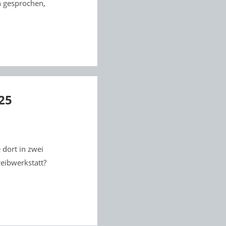
n gesprochen,
25
dort in zwei
reibwerkstatt?