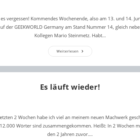
ch es vergessen! Kommendes Wochenende, also am 13. und 14. Juni
 auf der GEEKWORLD Germany am Stand Nummer 14, gleich neb
Kollegen Mario Steinmetz. Habt…
Auf
Weiterlesen
Zur
GEEKWORLD
Germany
In
Mannheim!
Es läuft wieder!
letzten 2 Wochen habe ich viel an meinem neuen Machwerk gesc
 12.000 Wörter sind zusammengekommen. Heißt: In 2 Wochen meh
den 2 Jahren zuvor.…