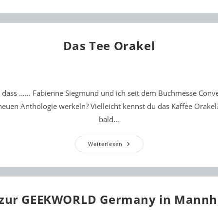
Orakel
–
Kleine
Köstlichkeiten
Zum
Tee
Das Tee Orakel
, dass …… Fabienne Siegmund und ich seit dem Buchmesse Conven
 neuen Anthologie werkeln? Vielleicht kennst du das Kaffee Orakel
bald…
Das
Weiterlesen
Tee
Orakel
 zur GEEKWORLD Germany in Mannh