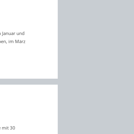
m Januar und
pen, im März
 mit 30