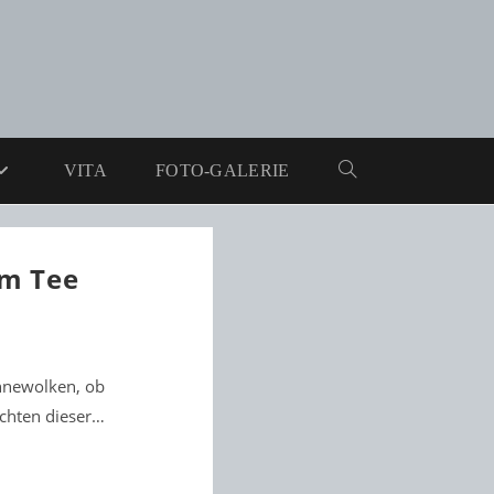
VITA
FOTO-GALERIE
WEBSITE-
SUCHE
um Tee
UMSCHALTEN
ahnewolken, ob
ichten dieser…