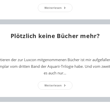
Es
Weiterlesen
Läuft
Wieder!
Plötzlich keine Bücher mehr?
ieren der zur Luxcon mitgenommenen Bücher ist mir aufgefallen
mplar vom dritten Band der Aquarii-Trilogie habe. Und vom zwei
es auch nur…
Plötzlich
Weiterlesen
Keine
Bücher
Mehr?