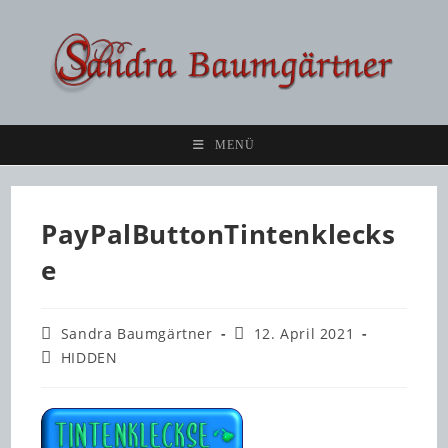
Zum
Inhalt
springen
MENÜ
PayPalButtonTintenklecks
e
Beitrags-
Beitrag
Sandra Baumgärtner
12. April 2021
Autor:
veröffentlicht:
Beitrags-
HIDDEN
Kategorie: