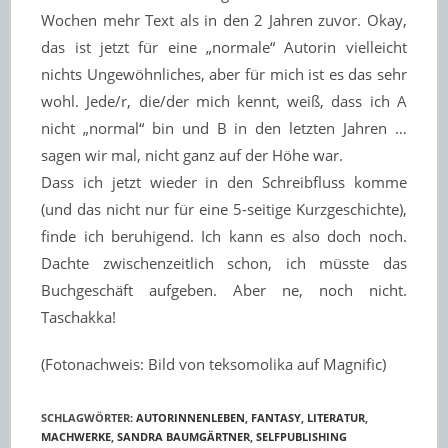
Wochen mehr Text als in den 2 Jahren zuvor. Okay,
das ist jetzt für eine „normale“ Autorin vielleicht
nichts Ungewöhnliches, aber für mich ist es das sehr
wohl. Jede/r, die/der mich kennt, weiß, dass ich A
nicht „normal“ bin und B in den letzten Jahren …
sagen wir mal, nicht ganz auf der Höhe war.
Dass ich jetzt wieder in den Schreibfluss komme
(und das nicht nur für eine 5-seitige Kurzgeschichte),
finde ich beruhigend. Ich kann es also doch noch.
Dachte zwischenzeitlich schon, ich müsste das
Buchgeschäft aufgeben. Aber ne, noch nicht.
Taschakka!
(
Fotonachweis: Bild von teksomolika auf Magnific
)
SCHLAGWÖRTER
:
AUTORINNENLEBEN
,
FANTASY
,
LITERATUR
,
MACHWERKE
,
SANDRA BAUMGÄRTNER
,
SELFPUBLISHING