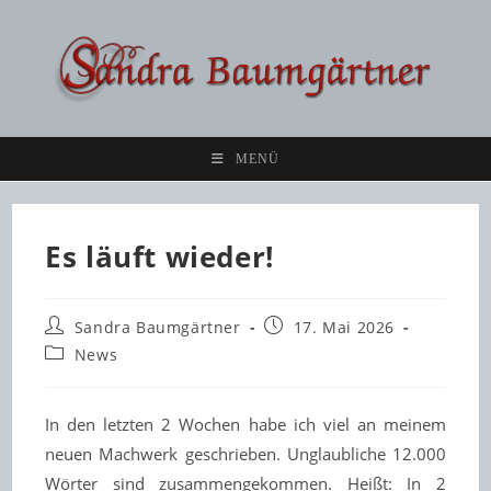
Zum
Inhalt
springen
MENÜ
Es läuft wieder!
Beitrags-
Beitrag
Sandra Baumgärtner
17. Mai 2026
Autor:
veröffentlicht:
Beitrags-
News
Kategorie:
In den letzten 2 Wochen habe ich viel an meinem
neuen Machwerk geschrieben. Unglaubliche 12.000
Wörter sind zusammengekommen. Heißt: In 2