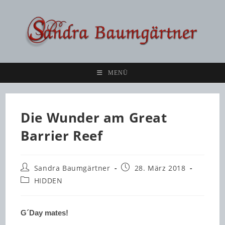
Zum
Inhalt
springen
MENÜ
Die Wunder am Great
Barrier Reef
Beitrags-
Beitrag
Sandra Baumgärtner
28. März 2018
Autor:
veröffentlicht:
Beitrags-
HIDDEN
Kategorie:
G´Day mates!