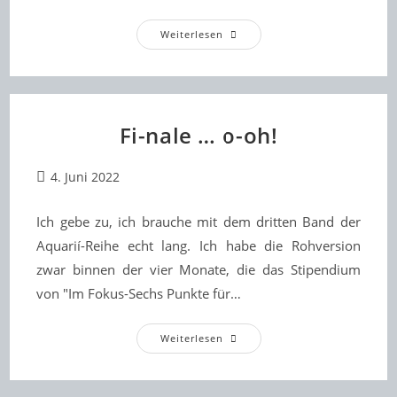
CU
Weiterlesen
In
Marahií!
Fi-nale … o-oh!
Beitrag
4. Juni 2022
veröffentlicht:
Ich gebe zu, ich brauche mit dem dritten Band der
Aquarií-Reihe echt lang. Ich habe die Rohversion
zwar binnen der vier Monate, die das Stipendium
von "Im Fokus-Sechs Punkte für…
Fi-
Weiterlesen
Nale
…
O-
Oh!