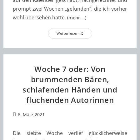
auf den Kalender geschaut, nachgerechnet und
prompt zwei Wochen „gefunden“, die ich vorher
wohl übersehen hatte.
(mehr …)
Woche
Weiterlesen
8
Oder:
ICH
Hab
An
Der
Uhr
Woche 7 oder: Von
Gedreht!
brummenden Bären,
schlafenden Händen und
fluchenden Autorinnen
Beitrag
6. März 2021
veröffentlicht:
Die siebte Woche verlief glücklicherweise