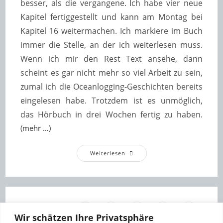
besser, als die vergangene. Ich habe vier neue
Kapitel fertiggestellt und kann am Montag bei
Kapitel 16 weitermachen. Ich markiere im Buch
immer die Stelle, an der ich weiterlesen muss.
Wenn ich mir den Rest Text ansehe, dann
scheint es gar nicht mehr so viel Arbeit zu sein,
zumal ich die Oceanlogging-Geschichten bereits
eingelesen habe. Trotzdem ist es unmöglich,
das Hörbuch in drei Wochen fertig zu haben.
(mehr …)
Woche
Weiterlesen
7
Oder:
Von
Brummenden
Bären,
Schlafenden
Händen
Und
1
2
3
4
Zur nächst
Fluchenden
Wir schätzen Ihre Privatsphäre
Autorinnen