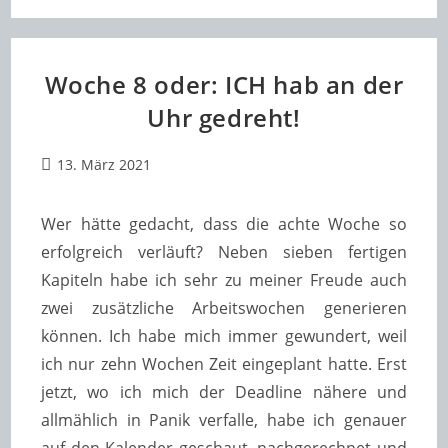
Und
Noch
Einmal,
Weil
Es
Woche 8 oder: ICH hab an der
So
(un)schön
Uhr gedreht!
Ist.
Beitrag
13. März 2021
veröffentlicht:
Wer hätte gedacht, dass die achte Woche so
erfolgreich
verläuft?
Neben sieben fertigen
Kapiteln habe ich sehr zu meiner Freude auch
zwei zusätzliche Arbeitswochen generieren
können. Ich habe mich immer gewundert, weil
ich nur zehn Wochen Zeit eingeplant hatte. Erst
jetzt, wo ich mich der Deadline nähere und
allmählich in Panik verfalle, habe ich genauer