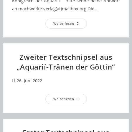
Königreich der Aquarii? Bitte sende deine Antwort
an machwerke-verlag(at)mailbox.org Die…
Mach
Weiterlesen
Mit
Beim
Aquarií-
Gewinnspiel!
Zweiter Textschnipsel aus
„Aquarií-Tränen der Göttin“
Beitrag
26. Juni 2022
veröffentlicht:
Zweiter
Weiterlesen
Textschnipsel
Aus
„Aquarií-
Tränen
Der
Göttin“