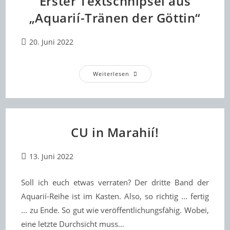
Erster Textschnipsel aus
„Aquarií-Tränen der Göttin“
Beitrag
20. Juni 2022
veröffentlicht:
Erster
Weiterlesen
Textschnipsel
Aus
„Aquarií-
Tränen
Der
Göttin“
CU in Marahií!
Beitrag
13. Juni 2022
veröffentlicht:
Soll ich euch etwas verraten? Der dritte Band der
Aquarií-Reihe ist im Kasten. Also, so richtig ... fertig
... zu Ende. So gut wie veröffentlichungsfähig. Wobei,
eine letzte Durchsicht muss…